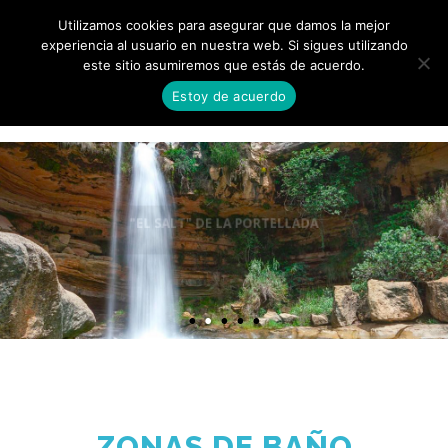
¡RESERVAR AHORA!
[+34] 606 96 51 13
Utilizamos cookies para asegurar que damos la mejor
experiencia al usuario en nuestra web. Si sigues utilizando
este sitio asumiremos que estás de acuerdo.
0
Estoy de acuerdo
"EL SALT" DE LA PORTELLADA
Una espectacular poza con un salto de agua de unos 20 metros de altura
ZONAS DE BAÑO