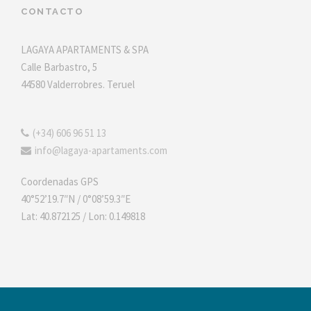
CONTACTO
LAGAYA APARTAMENTS & SPA
Calle Barbastro, 5
44580 Valderrobres. Teruel
(+34) 606 96 51 13
info@lagaya-apartaments.com
Coordenadas GPS
40°52’19.7″N / 0°08’59.3″E
Lat: 40.872125 / Lon: 0.149818