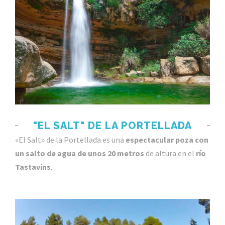
"EL SALT" DE LA PORTELLADA
«El Salt» d
e la Portellada es una
espectacular poza con
un salto de agua de unos 20 metros
de altura en el
río
Tastavins
.