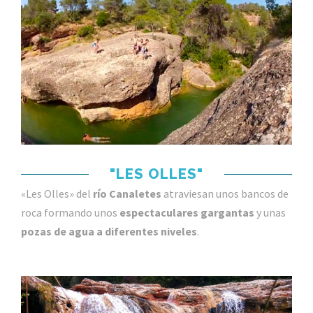
"LES OLLES"
«Les Olles» d
el
río Canaletes
atraviesan
unos
bancos
de
roca
formando
unos
espectaculares
gargantas
y
unas
pozas
de agua
a diferentes
niveles
.