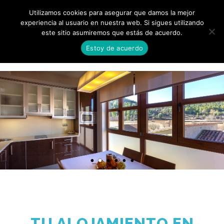
¡RESERVAR AHORA!
[+34] 606 96 51 13
Utilizamos cookies para asegurar que damos la mejor
experiencia al usuario en nuestra web. Si sigues utilizando
este sitio asumiremos que estás de acuerdo.
0
Estoy de acuerdo
COCINAS
Luminosas y equipadas hasta el último detalle
TU ALOJAMIENTO EN