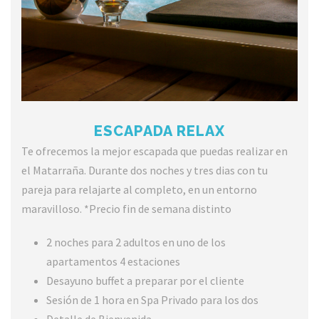
ESCAPADA RELAX
Te ofrecemos la mejor escapada que puedas realizar en
el Matarraña. Durante dos noches y tres dias con tu
pareja para relajarte al completo, en un entorno
maravilloso. *Precio fin de semana distinto
2 noches para 2 adultos en uno de los
apartamentos 4 estaciones
Desayuno buffet a preparar por el cliente
Sesión de 1 hora en Spa Privado para los dos