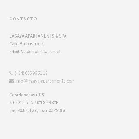
CONTACTO
LAGAYA APARTAMENTS & SPA
Calle Barbastro, 5
44580 Valderrobres. Teruel
(+34) 606 96 51 13
info@lagaya-apartaments.com
Coordenadas GPS
40°52’19.7″N / 0°08’59.3″E
Lat: 40.872125 / Lon: 0.149818