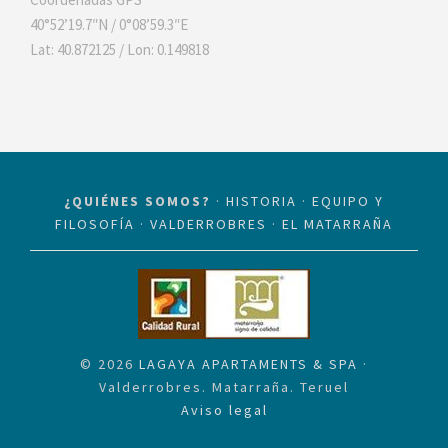
40°52’19.7″N / 0°08’59.3″E
Lat: 40.872125 / Lon: 0.149818
¿QUIÉNES SOMOS?
·
HISTORIA
·
EQUIPO Y
FILOSOFÍA
·
VALDERROBRES
·
EL MATARRAÑA
©
2026
LAGAYA APARTAMENTS & SPA
·
Valderrobres. Matarraña. Teruel
Aviso legal