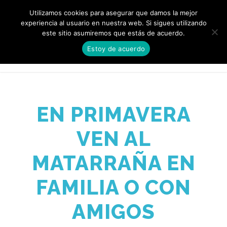
¡RESERVAR AHORA!
[+34] 606 96 51 13
Utilizamos cookies para asegurar que damos la mejor
experiencia al usuario en nuestra web. Si sigues utilizando
este sitio asumiremos que estás de acuerdo.
0
Estoy de acuerdo
EN PRIMAVERA
VEN AL
MATARRAÑA EN
FAMILIA O CON
AMIGOS