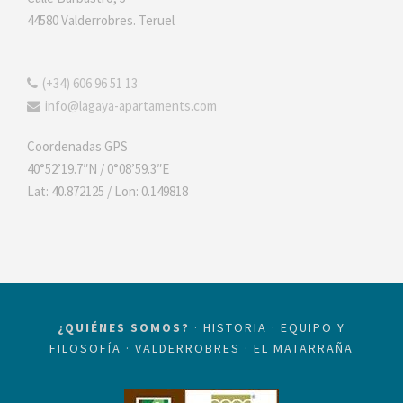
44580 Valderrobres. Teruel
(+34) 606 96 51 13
info@lagaya-apartaments.com
Coordenadas GPS
40°52’19.7″N / 0°08’59.3″E
Lat: 40.872125 / Lon: 0.149818
¿QUIÉNES SOMOS?
·
HISTORIA
·
EQUIPO Y
FILOSOFÍA
·
VALDERROBRES
·
EL MATARRAÑA